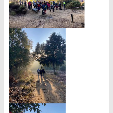
A
R
2
0
2
2