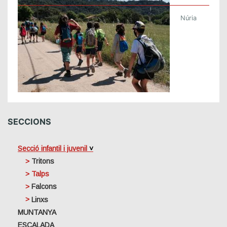
Núria
SECCIONS
Secció infantil i juvenil
Tritons
Talps
Falcons
Linxs
MUNTANYA
ESCALADA