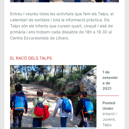
E
Entreu i veureu totes les activitats que fem els Talps, el
L
calendari de sortides i tota la informació pràctica. Els
Talps són els infants que cursen quart, cinquè i sisè de
B
primària i ens trobem cada dissabte de 18h a 19.30 al
L
Centre Excursionista de Llinars.
O
G
D
EL RACÓ DELS TALPS
E
L
S
1 de
setembr
T
e de
A
2021
L
P
Posted
S
Under
Infantil i
Juvenil
,
Talps