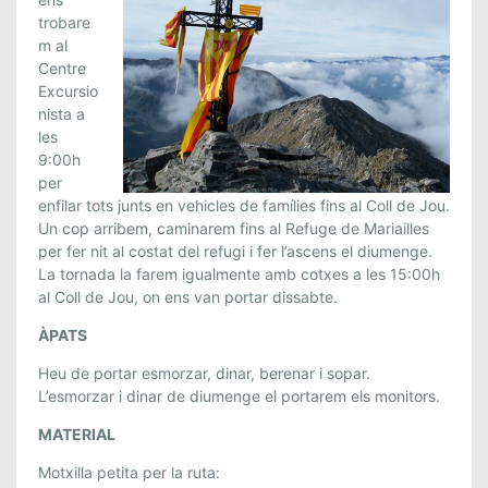
D
trobare
A
m al
Centre
A
Excursio
L
nista a
C
les
A
9:00h
N
per
I
enfilar tots junts en vehicles de famílies fins al Coll de Jou.
G
Un cop arribem, caminarem fins al Refuge de Mariailles
Ó
per fer nit al costat del refugi i fer l’ascens el diumenge.
.
La tornada la farem igualmente amb cotxes a les 15:00h
2
al Coll de Jou, on ens van portar dissabte.
7
ÀPATS
I
2
Heu de portar esmorzar, dinar, berenar i sopar.
8
L’esmorzar i dinar de diumenge el portarem els monitors.
D
MATERIAL
E
J
Motxilla petita per la ruta: