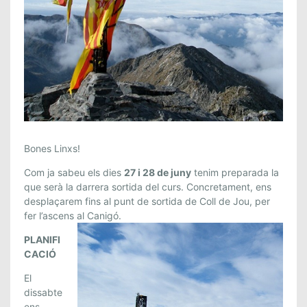
L
Bones Linxs!
I
Com ja sabeu els dies
27 i 28 de juny
tenim preparada la
N
que serà la darrera sortida del curs. Concretament, ens
X
desplaçarem fins al punt de sortida de Coll de Jou, per
S
fer l’ascens al Canigó.
:
PLANIFI
S
CACIÓ
O
R
El
T
dissabte
I
ens