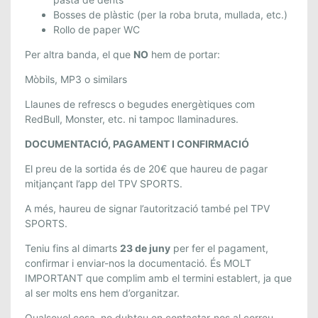
Bosses de plàstic (per la roba bruta, mullada, etc.)
Rollo de paper WC
Per altra banda, el que
NO
hem de portar:
Mòbils, MP3 o similars
Llaunes de refrescs o begudes energètiques com
RedBull, Monster, etc. ni tampoc llaminadures.
DOCUMENTACIÓ, PAGAMENT I CONFIRMACIÓ
El preu de la sortida és de 20€ que haureu de pagar
mitjançant l’app del TPV SPORTS.
A més, haureu de signar l’autorització també pel TPV
SPORTS.
Teniu fins al dimarts
23 de juny
per fer el pagament,
confirmar i enviar-nos la documentació. És MOLT
IMPORTANT que complim amb el termini establert, ja que
al ser molts ens hem d’organitzar.
Qualsevol cosa, no dubteu en contactar-nos al correu.