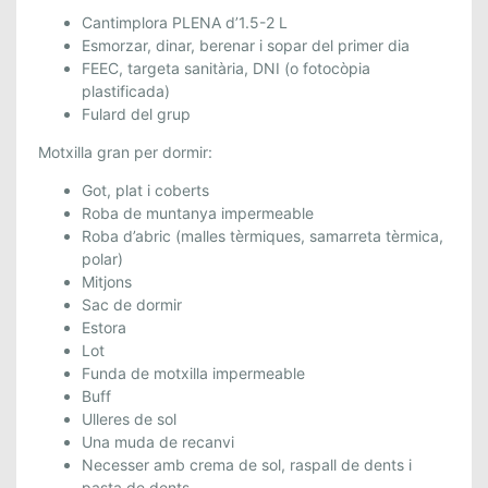
U
Cantimplora PLENA d’1.5-2 L
N
Esmorzar, dinar, berenar i sopar del primer dia
Y
FEEC, targeta sanitària, DNI (o fotocòpia
plastificada)
Fulard del grup
Motxilla gran per dormir:
Got, plat i coberts
Roba de muntanya impermeable
Roba d’abric (malles tèrmiques, samarreta tèrmica,
polar)
Mitjons
Sac de dormir
Estora
Lot
Funda de motxilla impermeable
Buff
Ulleres de sol
Una muda de recanvi
Necesser amb crema de sol, raspall de dents i
pasta de dents