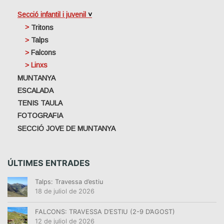
Secció infantil i juvenil
Tritons
Talps
Falcons
Linxs
MUNTANYA
ESCALADA
TENIS TAULA
FOTOGRAFIA
SECCIÓ JOVE DE MUNTANYA
ÚLTIMES ENTRADES
Talps: Travessa d’estiu
18 de juliol de 2026
FALCONS: TRAVESSA D’ESTIU (2-9 D’AGOST)
12 de juliol de 2026