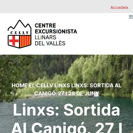
Accedeix
HOME
EL CELLV
LINXS
LINXS: SORTIDA AL
CANIGÓ. 27 I 28 DE JUNY
Linxs: Sortida
Al Canigó. 27 I