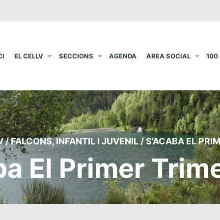
CI
EL CELLV
SECCIONS
AGENDA
AREA SOCIAL
100
V
/
FALCONS
,
INFANTIL I JUVENIL
/
S’ACABA EL PRI
ba El Primer Trim