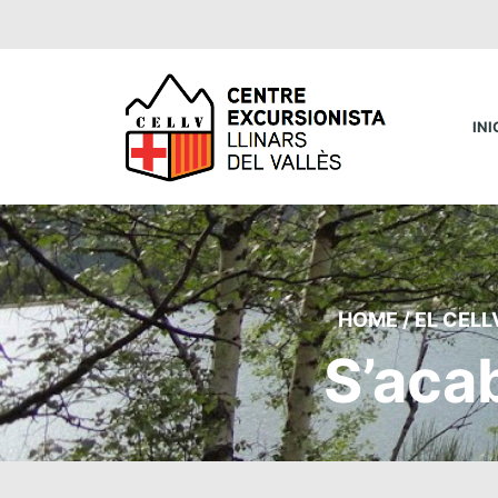
INI
HOME
/
EL CELL
S’aca