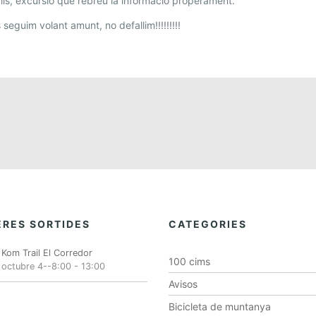
ls, excursió que rebreu la informació properament.
 seguim volant amunt, no defallim!!!!!!!!!
RES SORTIDES
CATEGORIES
Kom Trail El Corredor
100 cims
octubre 4--8:00
-
13:00
Avisos
Bicicleta de muntanya