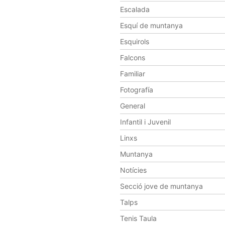
Escalada
Esquí de muntanya
Esquirols
Falcons
Familiar
Fotografía
General
Infantil i Juvenil
Linxs
Muntanya
Notícies
Secció jove de muntanya
Talps
Tenis Taula