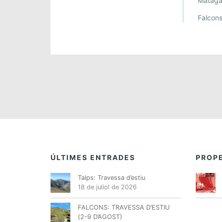
Matagal
L
Falcons
P
R
I
M
E
R
T
R
I
M
E
S
T
ÚLTIMES ENTRADES
PROPE
R
E
Talps: Travessa d’estiu
18 de juliol de 2026
…
FALCONS: TRAVESSA D’ESTIU
(2-9 D’AGOST)