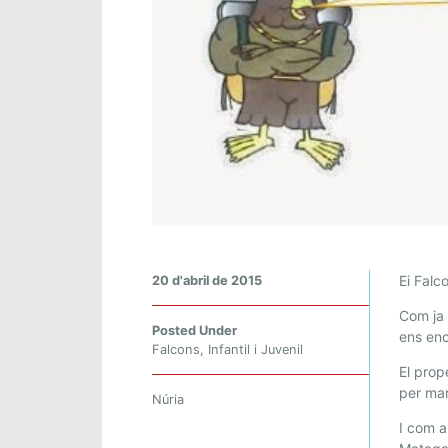
S
Ei Fal
20 d'abril de 2015
’
Com ja 
A
Posted Under
ens enc
C
Falcons
,
Infantil i Juvenil
A
El pro
B
per mar
Núria
A
I com a
E