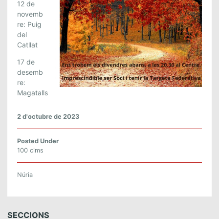
12 de
M
novemb
U
re: Puig
N
del
T
Catllat
A
17 de
N
desemb
Y
re:
A
Magatalls
:
C
2 d'octubre de 2023
A
L
E
Posted Under
100 cims
N
D
A
Núria
R
I
D
SECCIONS