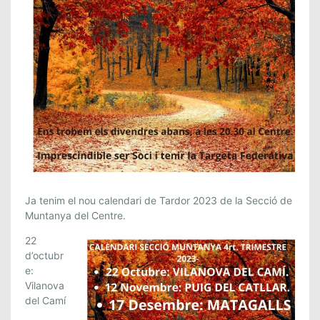
S
Ja tenim el nou calendari de Tardor 2023 de la Secció de
E
Muntanya del Centre.
C
22
C
d’octubr
I
e:
Ó
Vilanova
D
del Camí
E