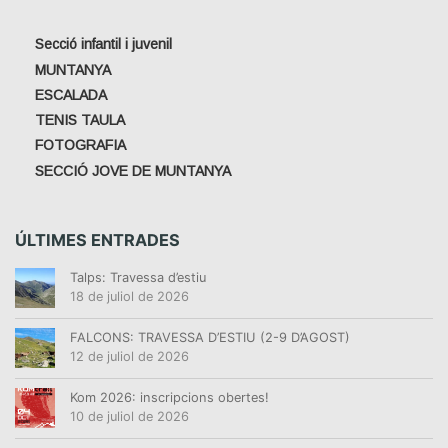
E
T
Secció infantil i juvenil
A
MUNTANYA
R
D
ESCALADA
O
TENIS TAULA
R
FOTOGRAFIA
SECCIÓ JOVE DE MUNTANYA
ÚLTIMES ENTRADES
Talps: Travessa d’estiu
18 de juliol de 2026
FALCONS: TRAVESSA D’ESTIU (2-9 D’AGOST)
12 de juliol de 2026
Kom 2026: inscripcions obertes!
10 de juliol de 2026