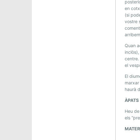
G
poster
G
en cotx
(si pod
R
vostre 
A
comente
C
arribem
I
Ó
Quan ac
S
inclòs)
.
centre.
el vesp
1
2
El diu
I
marxar
1
haurà d
3
ÀPATS
D
E
Heu de 
F
els “pr
E
MATER
B
R