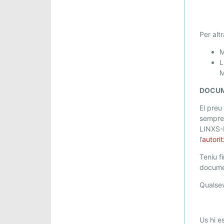
Per alt
M
L
M
DOCUM
El preu
sempre
LINXS-
l’
autori
Teniu f
docume
Qualsev
Us hi e