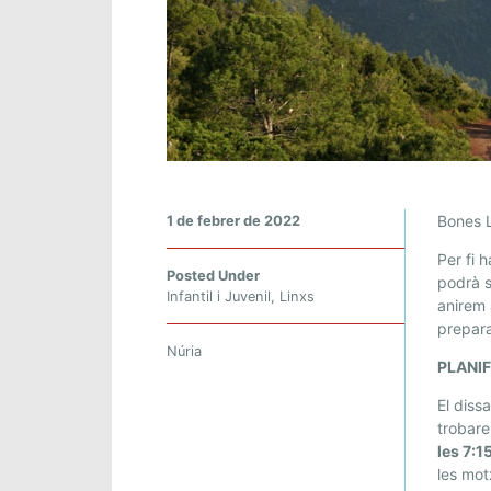
S
Bones L
1 de febrer de 2022
O
Per fi 
R
Posted Under
podrà s
T
Infantil i Juvenil
,
Linxs
anirem 
I
prepara
D
Núria
PLANI
A
A
El diss
P
trobar
U
les 7:
I
les motx