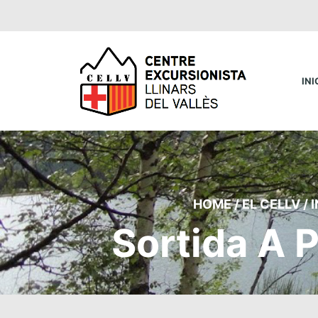
INI
HOME
/
EL CELLV
/
I
Sortida A P