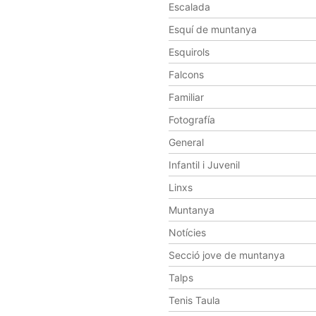
Escalada
Esquí de muntanya
Esquirols
Falcons
Familiar
Fotografía
General
Infantil i Juvenil
Linxs
Muntanya
Notícies
Secció jove de muntanya
Talps
Tenis Taula