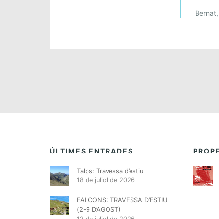
Bernat,
ÚLTIMES ENTRADES
PROPE
Talps: Travessa d’estiu
18 de juliol de 2026
FALCONS: TRAVESSA D’ESTIU
(2-9 D’AGOST)
12 de juliol de 2026