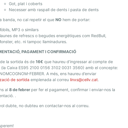
Got, plat i coberts
Necesser amb raspall de dents i pasta de dents
ra banda, no cal repetir el que
NO
hem de portar:
òbils, MP3 o similars
launes de refrescs o begudes energètiques com RedBull,
onster, etc. ni tampoc llaminadures.
ENTACIÓ, PAGAMENT I CONFIRMACIÓ
 de la sortida és de
16€
que haureu d’ingressar al compte de
 (la Caixa ES95 2100 0156 3102 0031 3560) amb el concepte:
NOMCOGNOM-FEBRER. A més, ens haureu d’enviar
tzació de sortida
emplenada al correu
linxs@cellv.cat
.
ins al
8 de febrer
per fer el pagament, confirmar i enviar-nos la
ntació. .
ol dubte, no dubteu en contactar-nos al correu.
sperem!