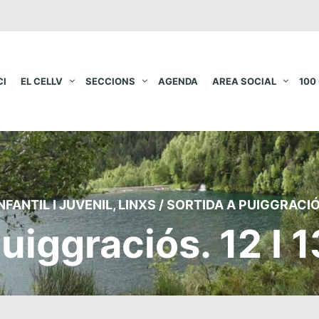
CI
EL CELLV
SECCIONS
AGENDA
AREA SOCIAL
100
NFANTIL I JUVENIL
,
LINXS
/
SORTIDA A PUIGGRACIÓS
uiggraciós. 12 I 