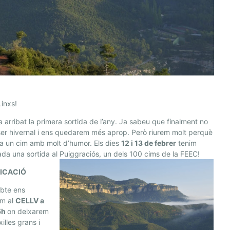
inxs!
ha arribat la primera sortida de l’any. Ja sabeu que finalment no
er hivernal i ens quedarem més aprop. Però riurem molt perquè
a un cim amb molt d’humor. Els dies
12 i 13 de febrer
tenim
da una sortida al Puiggraciós, un dels 100 cims de la FEEC!
FICACIÓ
abte ens
em al
CELLV a
15h
on deixarem
illes grans i