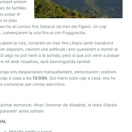
iorment anirem
es de famílies
eu posar el
si us plau
u-ho al correu) fins l’estació de tren del Figaró. Un cop
, començarem la ruta fins el cim Puiggraciós.
abem la ruta, tornarem en tren fins Llinars (amb transbord
, on soparem, veurem una pel·lícula i ens quedarem a dormir al
 Si algú no pot venir a la sortida, però sí que pot venir a passar
re-nit amb nosaltres, serà benvingut/da també!
menge ens despertarem tranquil·lament, esmorzarem i podrem
 cap a casa a les
12:00h
. Qui marxi sol/a cap a casa, ens ho
e comunicar per correu electrònic.
portar esmorzar, dinar i berenar de dissabte, la resta d’àpats
epararem” entre tothom.
IAL
Motxilla petita o posat