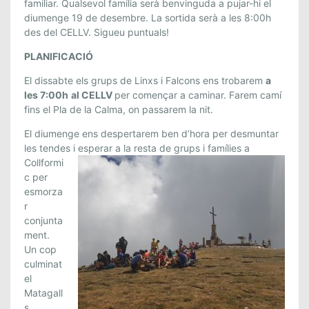
familiar. Qualsevol família serà benvinguda a pujar-hi el
L
diumenge 19 de desembre. La sortida serà a les 8:00h
I
des del CELLV. Sigueu puntuals!
N
X
PLANIFICACIÓ
S
El dissabte els grups de Linxs i Falcons ens trobarem
a
:
les 7:00h
al CELLV
per començar a caminar. Farem camí
S
fins el Pla de la Calma, on passarem la nit.
O
El diumenge ens despertarem ben d’hora per desmuntar
R
les tendes i esperar a la rest
a de grups i famílies a
T
Collformi
I
c per
D
esmorza
A
r
A
conjunta
L
ment.
M
Un cop
A
culminat
T
el
A
Matagall
s,