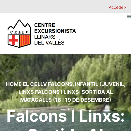
Accedeix
HOME
EL CELLV
FALCONS
,
INFANTIL I JUVENIL
,
LINXS
FALCONS I LINXS: SORTIDA AL
MATAGALLS (18 I 19 DE DESEMBRE)
Falcons I Linxs: