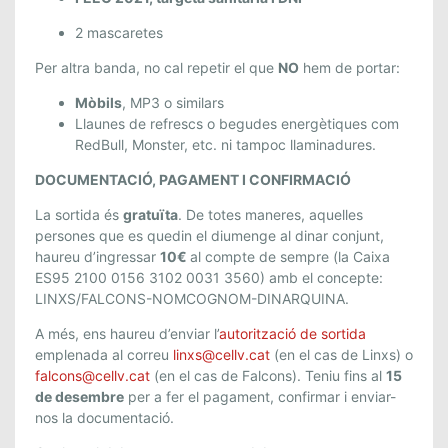
2 mascaretes
Per altra banda, no cal repetir el que
NO
hem de portar:
Mòbils
, MP3 o similars
Llaunes de refrescs o begudes energètiques com
RedBull, Monster, etc. ni tampoc llaminadures.
DOCUMENTACIÓ, PAGAMENT I CONFIRMACIÓ
La sortida és
gratuïta
. De totes maneres, aquelles
persones que es quedin el diumenge al dinar conjunt
,
haureu d’ingressar
10€
al compte de sempre (la Caixa
ES95 2100 0156 3102 0031 3560) amb el concepte:
LINXS/FALCONS-NOMCOGNOM-DINARQUINA.
A més, ens haureu d’enviar l’
autorització de sortida
emplenada al correu
linxs@cellv.cat
(en el cas de Linxs) o
falcons@cellv.cat
(en el cas de Falcons). Teniu fins al
15
de desembre
per a fer el pagament, confirmar i enviar-
nos la documentació.