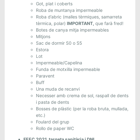
E
Got, plat i coberts
Roba de muntanya impermeable
)
Roba d’abric (malles tèrmiques, samarreta
tèrmica, polar)
IMPORTANT,
que farà fred!
Botes de canya mitja impermeables
Mitjons
Sac de dormir S0 o S5
Estora
Lot
Impermeable/Capelina
Funda de motxilla impermeable
Paravent
Buff
Una muda de recanvi
Necesser amb crema de sol, raspall de dents
i pasta de dents
Bosses de plàstic (per la roba bruta, mullada,
etc.)
Foulard del grup
Rollo de paper WC
FEEC 2021, targeta sanitària i DNI