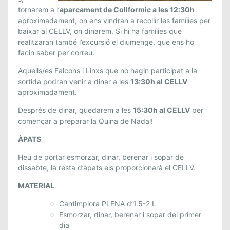
G
tornarem a l’
aparcament de Collformic a les 12:30h
A
aproximadament, on ens vindran a recollir les famílies per
L
baixar al CELLV, on dinarem. Si hi ha famílies que
L
realitzaran també l’excursió el diumenge, que ens ho
S
facin saber per correu.
(
1
Aquells/es Falcons i Linxs que no hagin participat a la
sortida podran venir a dinar a les
13:30h al CELLV
8
aproximadament.
I
1
Després de dinar, quedarem a les
15:30h al CELLV
per
9
començar a preparar la Quina de Nadal!
D
ÀPATS
E
D
Heu de portar esmorzar, dinar, berenar i sopar de
E
dissabte, la resta d’àpats els proporcionarà el CELLV.
S
MATERIAL
E
M
Cantimplora PLENA d’1.5-2 L
B
Esmorzar, dinar, berenar i sopar del primer
R
dia