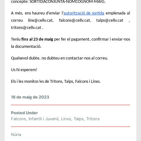
concepte: SORTIDACONJUNTA-NOMCOGNOM-MAIG.
A més, ens haureu d’enviar l’
autorització de sortida
emplenada al
correu linx@cellv.cat, falcons@cellv.cat, talps@cellv.cat ,
tritons@cellv.cat .
Teniu
fins al 23 de maig
per fer el pagament, confirmar i enviar-nos
la documentació.
Qualsevol dubte, no dubteu en contactar-nos al correu.
Us hi esperem!
Els i les monitor/es de Tritons, Talps, Falcons i Linxs.
16 de maig de 2023
Posted Under
Falcons
,
Infantil i Juvenil
,
Linxs
,
Talps
,
Tritons
Núria