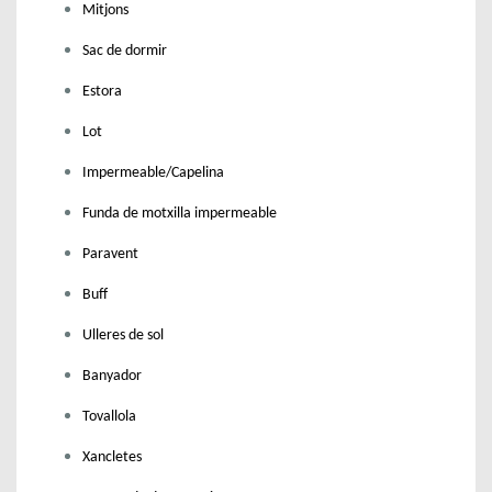
Mitjons
S
O
Sac de dormir
R
A
Estora
.
Lot
2
7
Impermeable/Capelina
I
2
Funda de motxilla impermeable
8
Paravent
D
E
Buff
M
Ulleres de sol
A
I
Banyador
G
.
Tovallola
Xancletes