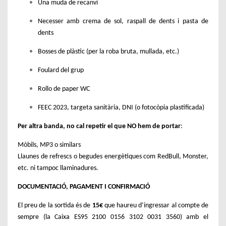
Una muda de recanvi
Necesser amb crema de sol, raspall de dents i pasta de
dents
Bosses de plàstic (per la roba bruta, mullada, etc.)
Foulard del grup
Rollo de paper WC
FEEC 2023, targeta sanitària, DNI (o fotocòpia plastificada)
Per altra banda, no cal repetir el que NO hem de portar
:
Mòbils, MP3 o similars
Llaunes de refrescs o begudes energètiques com RedBull, Monster,
etc. ni tampoc llaminadures.
DOCUMENTACIÓ, PAGAMENT I CONFIRMACIÓ
El preu de la sortida és de
15€
que haureu d’ingressar al compte de
sempre (la Caixa ES95 2100 0156 3102 0031 3560) amb el