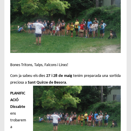
S
Bones Tritons, Talps, Falcons i Linxs!
O
Com ja sabeu els dies
27 i 28 de maig
tenim preparada una sortida
R
preciosa a
Sant Quirze de Besora
.
T
I
PLANIFIC
D
ACIÓ
A
Dissabte
C
ens
O
trobarem
N
a