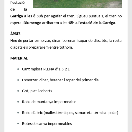
J
l’
estació
U
de la
N
Garriga a les 8:50h
per agafar el tren. Sigueu puntuals, el tren no
T
espera.
Diumenge
arribarem a les
18h a l’estació de la Garriga
.
A
A
ÀPATS
S
Heu de portar esmorzar, dinar, berenar i sopar de dissabte, la resta
A
d’àpats els prepararem entre tothom.
N
MATERIAL
T
Q
Cantimplora PLENA d’1.5-2 L
U
Esmorzar, dinar, berenar i sopar del primer dia
I
R
Got, plat i coberts
Z
E
Roba de muntanya impermeable
D
Roba d’abric (malles tèrmiques, samarreta tèrmica, polar)
E
B
Botes de canya impermeables
E