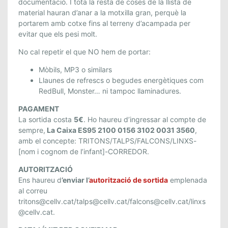
documentació. I tota la resta de coses de la llista de
material hauran d’anar a la motxilla gran, perquè la
portarem amb cotxe fins al terreny d’acampada per
evitar que els pesi molt.
No cal repetir el que NO hem de portar:
Mòbils, MP3 o similars
Llaunes de refrescs o begudes energètiques com
RedBull, Monster… ni tampoc llaminadures.
PAGAMENT
La sortida costa
5€
. Ho haureu d’ingressar al compte de
sempre,
La Caixa ES95 2100 0156 3102 0031 3560
,
amb el concepte: TRITONS/TALPS/FALCONS/LINXS-
[nom i cognom de l’infant]-CORREDOR.
AUTORITZACIÓ
Ens haureu d
’enviar l’
autorització de sortida
emplenada
al correu
tritons@cellv.cat/talps@cellv.cat/falcons@cellv.cat/linxs
@cellv.cat.