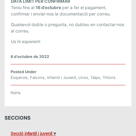
DATA LÍMIT PER CONFIRMAR
Teniu fins al
16 d’octubre
per a fer el pagament,
confirmar i enviar-nos la documentació per correu.
Qualsevol dubte o pregunta, no dubteu en contactar-nos
al correu.
Us hi esperem!
6 d'octubre de 2022
Posted Under
Esquirols
,
Falcons
,
Infantil i Juvenil
,
Linxs
,
Talps
,
Tritons
Núria
SECCIONS
Secció infantil i juvenil