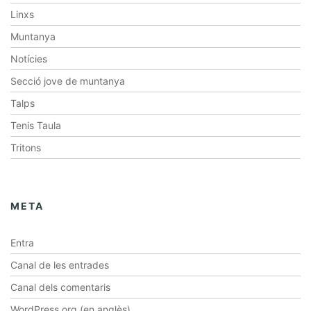
Linxs
Muntanya
Notícies
Secció jove de muntanya
Talps
Tenis Taula
Tritons
META
Entra
Canal de les entrades
Canal dels comentaris
WordPress.org (en anglès)