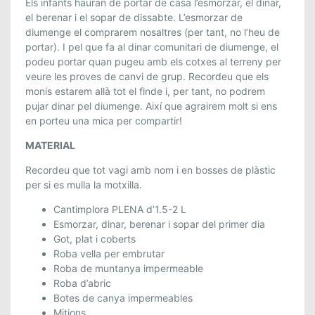
Els infants hauran de portar de casa l’esmorzar, el dinar,
3
el berenar i el sopar de dissabte. L’esmorzar de
D
diumenge el comprarem nosaltres (per tant, no l’heu de
’
portar). I pel que fa al dinar comunitari de diumenge, el
O
podeu portar quan pugeu amb els cotxes al terreny per
veure les proves de canvi de grup. Recordeu que els
C
monis estarem allà tot el finde i, per tant, no podrem
T
pujar dinar pel diumenge. Així que agrairem molt si ens
U
en porteu una mica per compartir!
B
R
MATERIAL
E
Recordeu que tot vagi amb nom i en bosses de plàstic
.
per si es mulla la motxilla.
Cantimplora PLENA d’1.5-2 L
Esmorzar, dinar, berenar i sopar del primer dia
Got, plat i coberts
Roba vella per embrutar
Roba de muntanya impermeable
Roba d’abric
Botes de canya impermeables
Mitjons