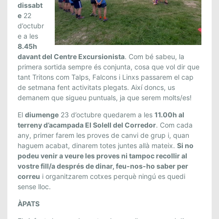
J
dissabt
U
e
22
N
d’octubr
e a les
T
8.45h
A
davant del Centre Excursionista
. Com bé sabeu, la
A
primera sortida sempre és conjunta, cosa que vol dir que
L
tant Tritons com Talps, Falcons i Linxs passarem el cap
C
de setmana fent activitats plegats. Així doncs, us
O
demanem que sigueu puntuals, ja que serem molts/es!
R
El
diumenge
23 d’octubre quedarem a les
11.00h al
R
terreny d’acampada El Solell del Corredor
. Com cada
E
any, primer farem les proves de canvi de grup i, quan
D
haguem acabat, dinarem totes juntes allà mateix.
Si no
O
podeu venir a veure les proves ni tampoc recollir al
R
vostre fill/a després de dinar, feu-nos-ho saber per
.
correu
i organitzarem cotxes perquè ningú es quedi
2
sense lloc.
2
ÀPATS
I
2