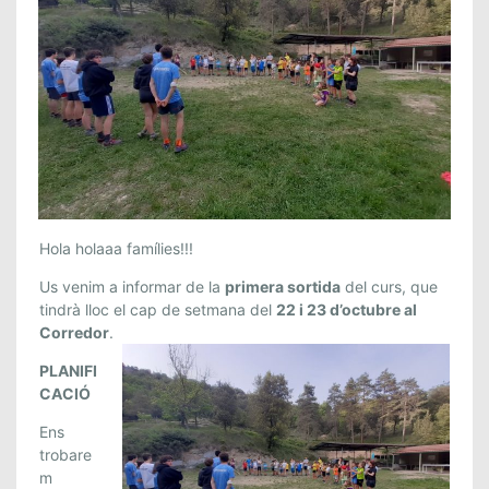
S
Hola holaaa famílies!!!
O
Us venim a informar de la
primera sortida
del curs, que
R
tindrà lloc el cap de setmana del
22 i 23 d’octubre al
T
Corredor
.
I
D
PLANIFI
CACIÓ
A
C
Ens
O
trobare
N
m