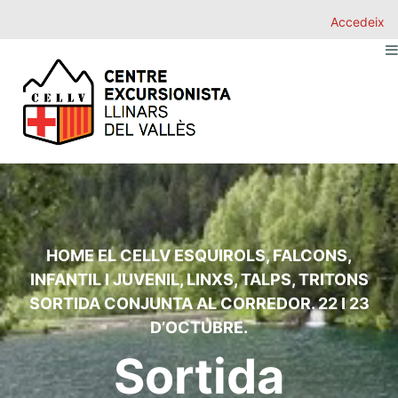
Accedeix
HOME
EL CELLV
ESQUIROLS
,
FALCONS
,
INFANTIL I JUVENIL
,
LINXS
,
TALPS
,
TRITONS
SORTIDA CONJUNTA AL CORREDOR. 22 I 23
D’OCTUBRE.
Sortida