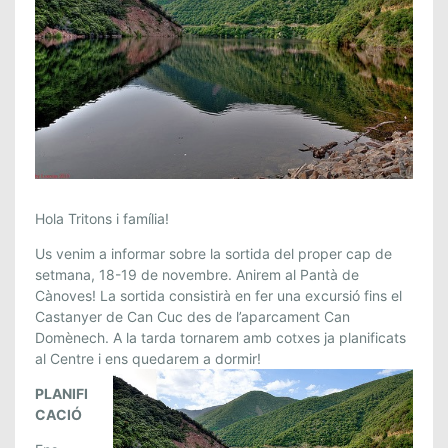
S
Hola
Tritons
i família!
O
Us venim a informar sobre la sortida del proper cap de
R
setmana, 18-19 de novembre. Anirem al Pantà de
T
Cànoves! La sortida consistirà en fer una excursió fins el
I
Castanyer de Can Cuc des de l’aparcament Can
D
Domènech. A la tarda tornarem amb cotxes ja planificats
A
al Centre i ens quedarem a dormir!
D
PLANIFI
E
CACIÓ
T