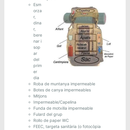
D
Esm
E
orza
N
r,
O
dina
r,
V
bere
E
nar i
M
sop
B
ar
R
del
E
prim
er
dia
Roba de muntanya impermeable
Botes de canya impermeables
Mitjons
Impermeable/Capelina
Funda de motxilla impermeable
Fulard del grup
Rollo de paper WC
FEEC, targeta sanitària (o fotocòpia