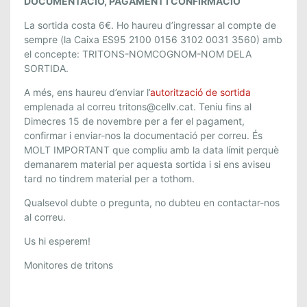
DOCUMENTACIÓ, PAGAMENT I CONFIRMACIÓ
La sortida costa
6€
. Ho haureu d’ingressar al compte de
sempre (la Caixa ES95 2100 0156 3102 0031 3560) amb
el concepte:
TRITONS
-NOMCOGNOM-
NOM DELA
SORTIDA
.
A més, ens haureu d’enviar l’
autorització de sortida
emplenada al correu
tritons@cellv.cat
. Teniu fins al
Dimecres 15
de
novembre
per a fer el pagament,
confirmar i enviar-nos la documentació per correu. És
MOLT IMPORTANT que compliu amb la data límit perquè
demanarem material per aquesta sortida i si ens aviseu
tard no tindrem material per a tothom.
Qualsevol dubte o pregunta, no dubteu en contactar-nos
al correu.
Us hi esperem!
Monitores de tritons