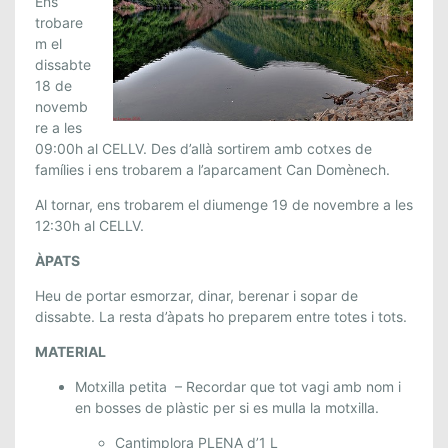
R
Ens
I
trobare
T
m el
dissabte
O
18
de
N
novemb
S
re a les
A
09
:
00
h al
CELLV
. Des d’allà sortirem amb cotxes de
C
famílies i ens trobarem a l’aparcament Can Domènech.
À
N
Al tornar, ens trobarem el diumenge
19
de novembre a les
12
:
30
h al
CELLV
.
O
V
ÀPATS
E
Heu de portar esmorzar, dinar, berenar i sopar de
S
dissabte. La resta d’àpats ho preparem entre totes i tots.
.
1
MATERIAL
8
Motxilla petita – Recordar que tot vagi amb nom i
I
en bosses de plàstic per si es mulla la motxilla.
1
9
Cantimplora PLENA d’1 L