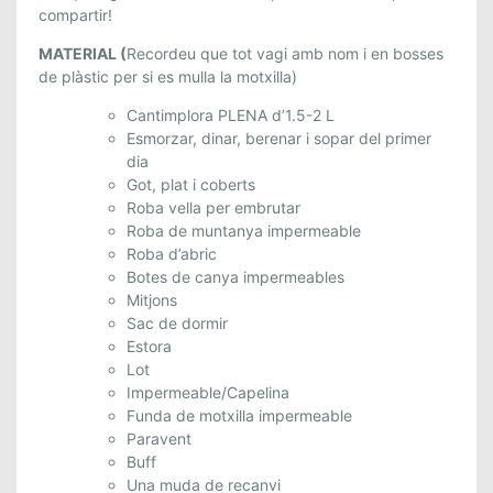
.
compartir!
2
MATERIAL
(
Recordeu que tot vagi amb nom i en bosses
8
de plàstic per si es mulla la motxilla)
I
2
Cantimplora PLENA d’1.5-2 L
9
Esmorzar, dinar, berenar i sopar del primer
D
dia
’
Got, plat i coberts
O
Roba vella per embrutar
Roba de muntanya impermeable
C
Roba d’abric
T
Botes de canya impermeables
U
Mitjons
B
Sac de dormir
R
Estora
E
Lot
.
Impermeable/Capelina
Funda de motxilla impermeable
Paravent
Buff
Una muda de recanvi