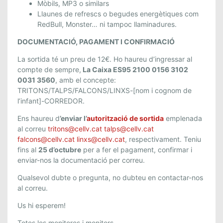
Mòbils, MP3 o similars
Llaunes de refrescs o begudes energètiques com
RedBull, Monster… ni tampoc llaminadures.
DOCUMENTACIÓ, PAGAMENT I CONFIRMACIÓ
La sortida té un preu de 12€. Ho haureu d’ingressar al
compte de sempre,
La Caixa ES95 2100 0156 3102
0031 3560
, amb el concepte:
TRITONS/TALPS/FALCONS/LINXS-[nom i cognom de
l’infant]-CORREDOR.
Ens haureu d
’enviar l’
autorització de sortida
emplenada
al correu
tritons@cellv.cat
talps@cellv.cat
falcons@cellv.cat
linxs@cellv.cat
, respectivament.
Teniu
fins al
25 d’octubre
per a fer el pagament, confirmar i
enviar-nos la documentació per correu.
Qualsevol dubte o pregunta, no dubteu en contactar-nos
al correu.
Us hi esperem!
Totes les monitores i monitors