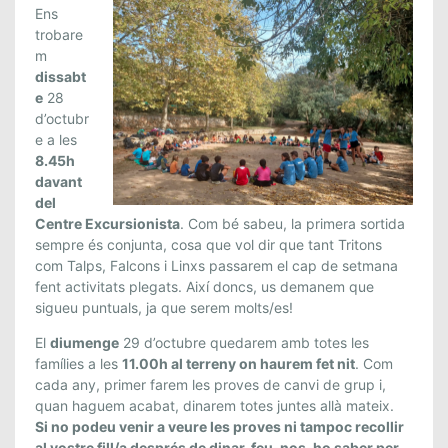
D
Ens
’
trobare
I
m
N
dissabt
I
e
28
C
d’octubr
e a les
I
8.45h
D
davant
E
del
C
Centre Excursionista
. Com bé sabeu, la primera sortida
U
sempre és conjunta, cosa que vol dir que tant Tritons
R
com Talps, Falcons i Linxs passarem el cap de setmana
S
fent activitats plegats. Així doncs, us demanem que
D
sigueu puntuals, ja que serem molts/es!
E
El
diumenge
29 d’octubre quedarem amb totes les
L
famílies a les
11.00h al terreny on haurem fet nit
. Com
A
cada any, primer farem les proves de canvi de grup i,
S
quan haguem acabat, dinarem totes juntes allà mateix.
E
Si no podeu venir a veure les proves ni tampoc recollir
C
al vostre fill/a després de dinar, feu-nos-ho saber per