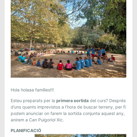
S
Hola holaaa famílies!!!
O
Esteu preparats per la
primera sortida
del curs? Després
R
d’uns quants imprevistos a l’hora de buscar terreny, per fi
T
podem anunciar on farem la sortida conjunta aquest any,
I
anirem a Can Puigoriol Xic.
D
PLANIFICACIÓ
A