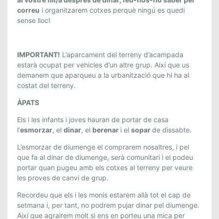
C
correu
i organitzarem cotxes perquè ningú es quedi
I
sense lloc!
Ó
I
N
IMPORTANT!
L’aparcament del terreny d’acampada
F
estarà ocupat per vehicles d’un altre grup. Així que us
A
demanem que aparqueu a la urbanització que hi ha al
costat del terreny.
N
T
ÀPATS
I
Els i les infants i joves hauran de portar de casa
L
l’
esmorzar
, el
dinar
, el
berenar
i el
sopar
de dissabte.
I
J
L’esmorzar de diumenge el comprarem nosaltres, i pel
U
que fa al dinar de diumenge, serà comunitari i el podeu
V
portar quan pugeu amb els cotxes al terreny per veure
E
les proves de canvi de grup.
N
Recordeu que els i les monis estarem allà tot el cap de
I
setmana i, per tant, no podrem pujar dinar pel diumenge.
L
Així que agrairem molt si ens en porteu una mica per