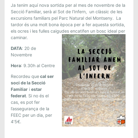
S
Ja tenim aquí nova sortida per al mes de novembre de la
O
Secció Familiar, serà al Sot de l’Infern, un clàssic de les
excursions familiars pel Parc Natural del Montseny. La
R
tardor és una molt bona època per a fer aquesta sortida,
T
els ocres i les fulles caigudes encatifen un bosc ideal per
I
caminar.
D
A
DATA
: 20 de
S
Novembre
E
Hora
: 9.30h al Centre
C
C
Recordeu que
cal ser
I
soci de la Secció
Ó
Familiar
i
estar
federat
. Si no és el
F
cas, es pot fer
A
l’assegurança de la
M
FEEC per un dia, per
I
4’5€.
L
I