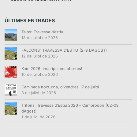
D
E
N
ÚLTIMES ENTRADES
O
Talps: Travessa d’estiu
V
18 de juliol de 2026
E
M
FALCONS: TRAVESSA D’ESTIU (2-9 D’AGOST)
B
12 de juliol de 2026
R
E
Kom 2026: inscripcions obertes!
10 de juliol de 2026
Caminada nocturna, divendres 17 de juliol
3 de juliol de 2026
Tritons: Travessa d’Estiu 2026 – Camprodon (02–09
d’Agost)
1 de juliol de 2026