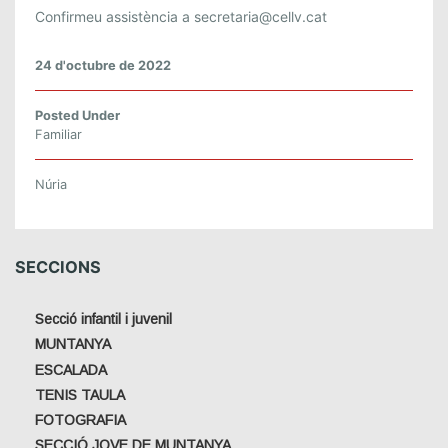
A
Confirmeu assistència a secretaria@cellv.cat
R
A
24 d'octubre de 2022
L
S
Posted Under
O
Familiar
T
D
Núria
E
L
’
I
SECCIONS
N
F
Secció infantil i juvenil
E
MUNTANYA
R
ESCALADA
N
.
TENIS TAULA
2
FOTOGRAFIA
0
SECCIÓ JOVE DE MUNTANYA