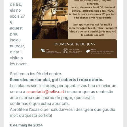
O
de 8€,
els no
C
socis 27
I
€,
A
aquest
L
preu
A
inclou
C
autocar,
O
dinar i
L
visita a
L
les coves.
B
Sortirem a les 9h del centre.
A
Recordeu portar plat, got i coberts i roba d’abric.
T
Les places són limitades, per apuntar-vos heu d’enviar un
Ó
correu a
secretaria@cellv.cat
i esperar que us contestin
,
amb el preu que haureu de pagar, que serà la
D
confirmació que esteu apuntats.
I
Aprofitem l’ocasió per saludar-vos i desitgem que gaudiu
U
molt d’aquesta sortida!
M
6 de maig de 2024