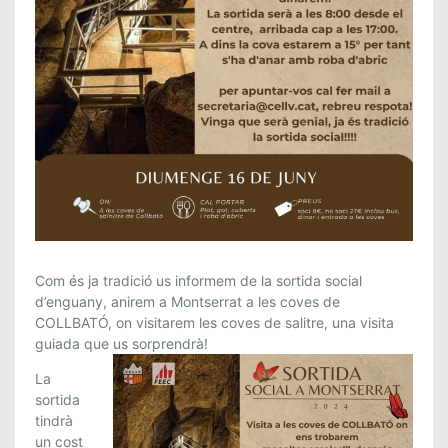
S
Com és ja tradició us informem de la sortida social
O
d’enguany, anirem a Montserrat a les coves de
COLLBATÓ, on visitarem les coves de salitre, una visita
R
guiada que us sorprendrà!
T
I
La
D
sortida
A
tindrà
S
un cost