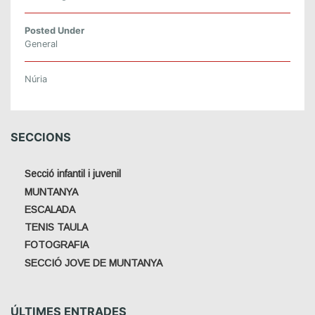
E
N
Posted Under
G
General
E
1
Núria
6
D
E
J
SECCIONS
U
N
Secció infantil i juvenil
Y
MUNTANYA
ESCALADA
TENIS TAULA
FOTOGRAFIA
SECCIÓ JOVE DE MUNTANYA
ÚLTIMES ENTRADES