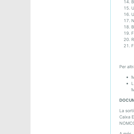
0
B
-
U
2
U
1
N
B
D
F
’
R
A
F
B
R
I
Per alt
L
M
L
M
DOCUM
La sort
Caixa 
NOMCO
A més, 