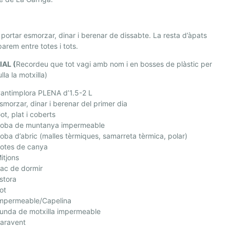
portar esmorzar, dinar i berenar de dissabte. La resta d’àpats
parem entre totes i tots.
IAL
(
Recordeu que tot vagi amb nom i en bosses de plàstic per
lla la motxilla)
antimplora PLENA d’1.5-2 L
smorzar, dinar i berenar del primer dia
ot, plat i coberts
oba de muntanya impermeable
oba d’abric (malles tèrmiques, samarreta tèrmica, polar)
otes de canya
itjons
ac de dormir
stora
ot
mpermeable/Capelina
unda de motxilla impermeable
aravent