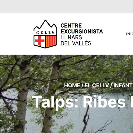
INI
HOME
/
EL CELLV
/
INFANTI
Talps: Ribes