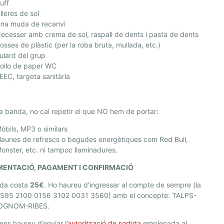
uff
lleres de sol
na muda de recanvi
ecesser amb crema de sol, raspall de dents i pasta de dents
osses de plàstic (per la roba bruta, mullada, etc.)
ulard del grup
ollo de paper WC
EEC, targeta sanitària
ra banda, no cal repetir el que NO hem de portar:
òbils, MP3 o similars
launes de refrescs o begudes energètiques com Red Bull,
onster, etc. ni tampoc llaminadures.
ENTACIÓ, PAGAMENT I CONFIRMACIÓ
ida costa
25€
. Ho haureu d’ingressar al compte de sempre (la
ES95 2100 0156 3102 0031 3560) amb el concepte: TALPS-
GNOM-RIBES.
ens haureu d’enviar l’
autorització de sortida
emplenada al