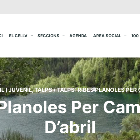
CI
EL CELLV
SECCIONS
AGENDA
AREA SOCIAL
100
L I JUVENIL
,
TALPS
/
TALPS: RIBES PLANOLES PER 
 Planoles Per Cam
D’abril