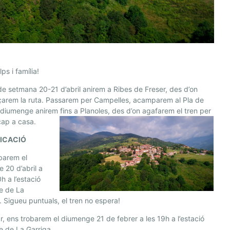
lps i família!
de setmana 20-21 d’abril anirem a Ribes de Freser, des d’on
arem la ruta. Passarem per Campelles, acamparem al Pla de
i diumenge anirem fins a Planoles, des d’on agafarem el tren per
cap a casa.
FICACIÓ
barem el
e 20 d’abril a
0h a l’estació
e de La
. Sigueu puntuals, el tren no espera!
ar, ens trobarem el diumenge 21 de febrer a les 19h a l’estació
fe de La Garriga.