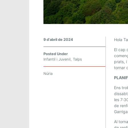
T
Hola Ta
9 d'abril de 2024
A
El cap 
L
Posted Under
començ
P
Infantil i Juvenil
,
Talps
prats, 
S
tornar 
:
Núria
PLANI
R
I
Ens tro
B
dissabt
E
les 7:3
S
de renf
P
Garriga
L
Al torn
A
de ren