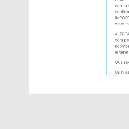
correu 
confirm
IMPORT
de cuin
ALERTA
com pe
acompan
el term
Qualsev
Us hi e