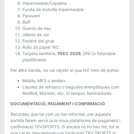
.
Impermeable/Capelina
Funda de motxilla impermeable
Paravent
Buff
Guants de neu
Ulleres de sol
Foulard del grup
Rollo de paper WC
Targeta sanitària,
FEEC 2026
, DNI (o fotocòpia
plastificada)
Per altra banda, no cal repetir el que NO hem de portar:
Mòbils, MP3 o similars
Llaunes de refrescs o begudes energètiques com
RedBull, Monster, etc. ni tampoc llaminadures.
DOCUMENTACIÓ, PAGAMENT I CONFIRMACIÓ
Recordeu que tal com us han informat, per aquesta
sortida farem servir ja la nova plataforma de pagament i
confirmació TPVSPORTS. Si encara no ho heu fet, tot el
que cal és descarregar-vos l’aplicació TPV SPORTS al