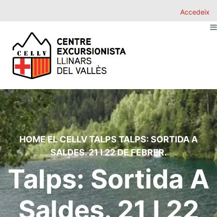
Accedeix
HOME
EL CELLV
TALPS
TALPS: SORTIDA A
SALDES. 21 I 22 DE FEBRER.
Talps: Sortida A
Saldes. 21 I 22