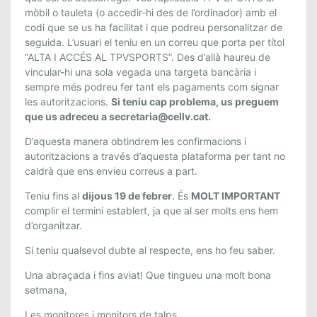
mòbil o tauleta (o accedir-hi des de l’ordinador) amb el
codi que se us ha facilitat i que podreu personalitzar de
seguida. L’usuari el teniu en un correu que porta per títol
“ALTA I ACCÉS AL TPVSPORTS”. Des d’allà haureu de
vincular-hi una sola vegada una targeta bancària i
sempre més podreu fer tant els pagaments com signar
les autoritzacions.
Si teniu cap problema, us preguem
que us adreceu a secretaria@cellv.cat.
D’aquesta manera obtindrem les confirmacions i
autoritzacions a través d’aquesta plataforma per tant no
caldrà que ens envieu correus a part.
Teniu fins al
dijous 19 de febrer
. És
MOLT IMPORTANT
complir el termini establert, ja que al ser molts ens hem
d’organitzar.
Si teniu qualsevol dubte al respecte, ens ho feu saber.
Una abraçada i fins aviat! Que tingueu una molt bona
setmana,
Les monitores i monitors de talps.