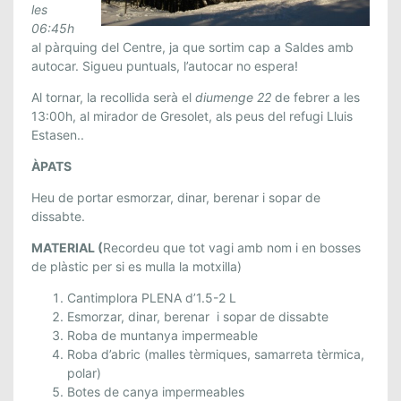
les
A
06:45h
L
al pàrquing del Centre, ja que sortim cap a Saldes amb
D
autocar. Sigueu puntuals, l’autocar no espera!
E
S
Al tornar, la recollida serà el
diumenge 22
de febrer a les
13:00h
, al mirador de Gresolet, als peus del refugi Lluis
.
Estasen..
2
1
ÀPATS
I
Heu de portar esmorzar, dinar, berenar i sopar de
2
dissabte.
2
D
MATERIAL
(
Recordeu que tot vagi amb nom i en bosses
E
de plàstic per si es mulla la motxilla)
F
Cantimplora PLENA d’1.5-2 L
E
Esmorzar, dinar, berenar i sopar de dissabte
B
Roba de muntanya impermeable
R
Roba d’abric (malles tèrmiques, samarreta tèrmica,
E
polar)
R
Botes de canya impermeables