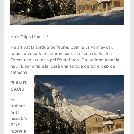
T
Hola Talps i família!
A
Ha arribat la sortida de febrer. Com ja us vam avisar,
L
aquesta vegada marxarem cap a la zona de Saldes.
P
Farem una excursió pel Pedraforca. On podrem tocar la
S
neu i jugar amb ella. Serà una sortida de tot el cap de
:
setmana.
S
PLANIFI
O
CACIÓ
R
T
Ens
I
trobare
D
m el
A
dissabte
21 de
A
febrer a
S