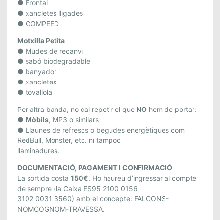
● Frontal
L
● xancletes lligades
A
● COMPEED
L
Motxilla Petita
7
● Mudes de recanvi
D
● sabó biodegradable
’
● banyador
A
● xancletes
G
● tovallola
O
Per altra banda, no cal repetir el que
NO
hem de portar:
S
●
Mòbils
, MP3 o similars
T
● Llaunes de refrescs o begudes energètiques com
RedBull, Monster, etc. ni tampoc
llaminadures.
DOCUMENTACIÓ, PAGAMENT I CONFIRMACIÓ
La sortida costa
150€
. Ho haureu d’ingressar al compte
de sempre (la Caixa ES95 2100 0156
3102 0031 3560) amb el concepte: FALCONS-
NOMCOGNOM-TRAVESSA.