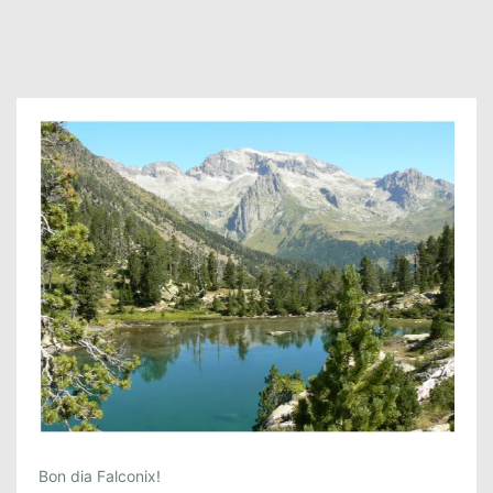
T
Bon dia Falconix!