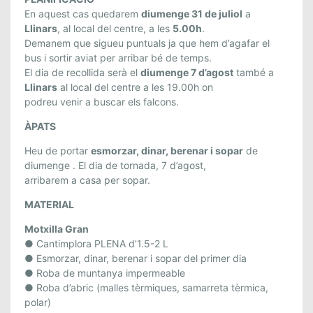
L
En aquest cas quedarem
diumenge 31 de juliol
a
P
Llinars
, al local del centre, a les
5.00h
.
Demanem que sigueu puntuals ja que hem d’agafar el
A
bus i sortir aviat per arribar bé de temps.
R
El dia de recollida serà el
diumenge 7 d’agost
també a
C
Llinars
al local del centre a les 19.00h on
N
podreu venir a buscar els falcons.
A
T
ÀPATS
U
Heu de portar
esmorzar, dinar, berenar i sopar
de
R
diumenge . El dia de tornada, 7 d’agost,
A
arribarem a casa per sopar.
L
D
MATERIAL
E
Motxilla Gran
P
● Cantimplora PLENA d’1.5-2 L
O
● Esmorzar, dinar, berenar i sopar del primer dia
S
● Roba de muntanya impermeable
E
● Roba d’abric (malles tèrmiques, samarreta tèrmica,
T
polar)