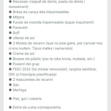
S
● Necesser (raspall de dents, pasta de dents i
desodorant)
I
● Botes de canya alta impermeables
M
● Mitjons
A
● Funda de motxilla impermeable (super important!)
L
● Paravent
A
● Buff
D
● Ulleres de sol
E
● 2 Mudes de recanvi (que no pesi gaire, per canviar-nos
T
si ens mullem. Tipus malles i samarreta)
A
● Crema de sol
.
● Bosses de plàstic (per la roba bruta, mullada, etc.)
● Foulard del grup
3
● FEEC 2022 (ha d’estar renovada!), targeta sanitària,
1
DNI (o fotocòpia plastificada)
D
● 2 mascaretes de recanvi
E
● Sac
J
● Marfaga
U
L
● Plat, got i coberts
I
● Estris de cuina corresponents
O