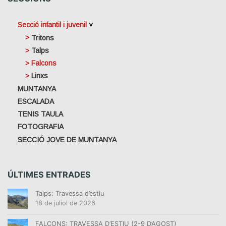
Secció infantil i juvenil
Tritons
Talps
Falcons
Linxs
MUNTANYA
ESCALADA
TENIS TAULA
FOTOGRAFIA
SECCIÓ JOVE DE MUNTANYA
ÚLTIMES ENTRADES
Talps: Travessa d’estiu
18 de juliol de 2026
FALCONS: TRAVESSA D’ESTIU (2-9 D’AGOST)