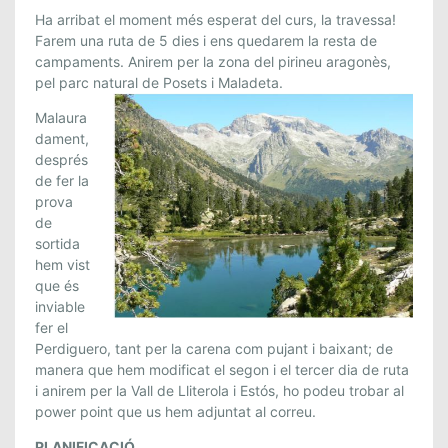
R
Ha arribat el moment més esperat del curs, la travessa!
A
Farem una ruta de 5 dies i ens quedarem la resta de
V
campaments. Anirem per la zona del pirineu aragonès,
E
pel parc natural de Posets i Maladeta.
S
Malaura
S
dament,
A
després
E
de fer la
S
prova
T
de
I
sortida
U
hem vist
F
que és
A
inviable
L
fer el
Perdiguero, tant per la carena com pujant i baixant; de
C
manera que hem modificat el segon i el tercer dia de ruta
O
i anirem per la Vall de Lliterola i Estós, ho podeu trobar al
N
power point que us hem adjuntat al correu.
S
A
PLANIFICACIÓ