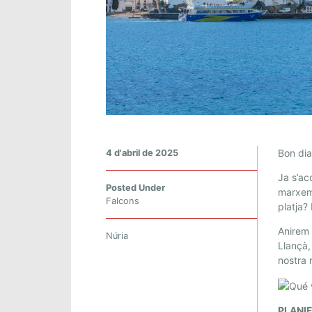
T
Bon dia
4 d'abril de 2025
R
Ja s’ac
A
Posted Under
marxem 
V
Falcons
platja?
E
S
Anirem 
Núria
Llançà,
S
nostra 
A
S
E
PLANI