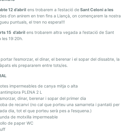
bte 12 d’abril
ens trobarem a l’estació de
Sant Celoni a les
des d’on anirem en tren fins a Llançà, on començarem la nostra
igueu puntuals, el tren no espera!!!
ts 15 d’abril
ens trobarem altra vegada a l’estació de Sant
a les 19:20h.
portar l’esmorzar, el dinar, el berenar i el sopar del dissabte, la
’àpats els prepararem entre tots/es.
IAL
otes impermeables de canya mitja o alta
antimplora PLENA 2 L
smorzar, dinar, berenar i sopar del primer dia
oba de recanvi (no cal que porteu una samarreta i pantaló per
ada dia, tot el que porteu serà pes a l’esquena.)
unda de motxilla impermeable
ollo de paper WC
uff