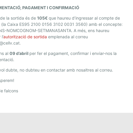
ENTACIÓ, PAGAMENT I CONFIRMACIÓ
 de la sortida és de
105€
que haureu d’ingressar al compte de
 (la Caixa ES95 2100 0156 3102 0031 3560) amb el concepte:
NS-NOMCOGNOM-SETMANASANTA. A més, ens haureu
 l’
autorització de sortida
emplenada al correu
@cellv.cat.
ins al
09 d’abril
per fer el pagament, confirmar i enviar-nos la
ntació.
ol dubte, no dubteu en contactar amb nosaltres al correu.
sperem!
e falcons