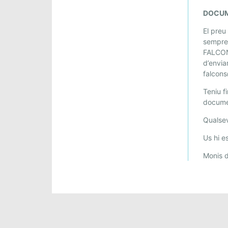
DOCUM
El preu
sempre
FALCO
d’enviar
falcons
Teniu f
docume
Qualsev
Us hi e
Monis d