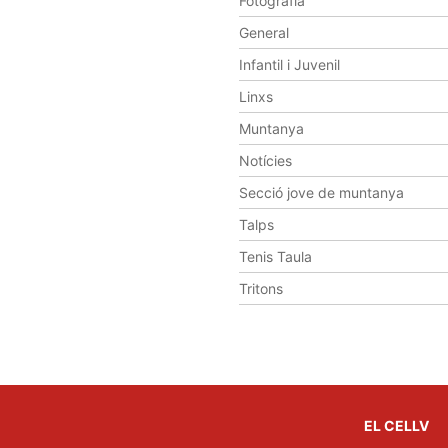
Fotografía
General
Infantil i Juvenil
Linxs
Muntanya
Notícies
Secció jove de muntanya
Talps
Tenis Taula
Tritons
EL CELLV