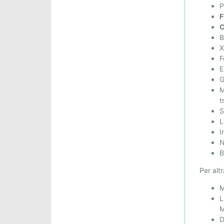
P
F
C
B
X
F
E
G
M
t
S
L
I
N
B
Per alt
M
L
M
D