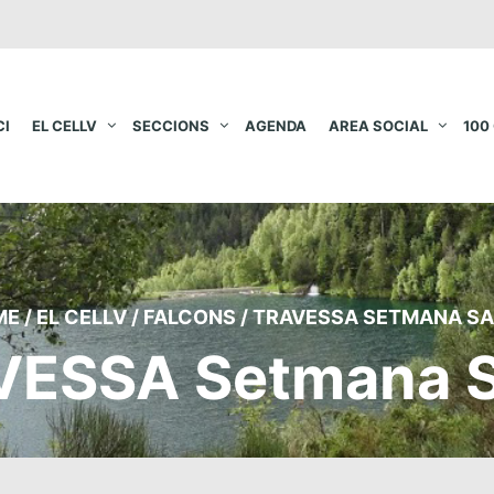
CI
EL CELLV
SECCIONS
AGENDA
AREA SOCIAL
100
ME
/
EL CELLV
/
FALCONS
/
TRAVESSA SETMANA S
VESSA Setmana S