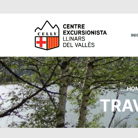
INI
HO
TRA