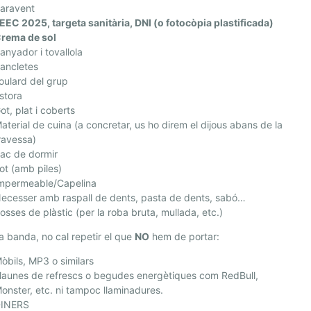
aravent
EEC 2025, targeta sanitària, DNI (o fotocòpia plastificada)
rema de sol
anyador i tovallola
ancletes
oulard del grup
stora
ot, plat i coberts
aterial de cuina (a concretar, us ho direm el dijous abans de la
ravessa)
ac de dormir
ot (amb piles)
mpermeable/Capelina
ecesser amb raspall de dents, pasta de dents, sabó…
osses de plàstic (per la roba bruta, mullada, etc.)
ra banda, no cal repetir el que
NO
hem de portar:
òbils, MP3 o similars
launes de refrescs o begudes energètiques com RedBull,
onster, etc. ni tampoc llaminadures.
INERS