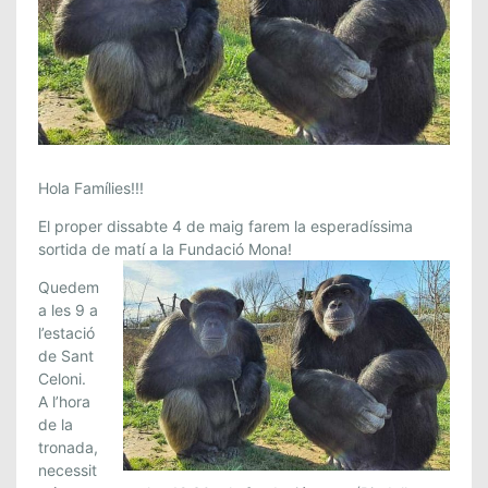
T
Hola Famílies!!!
R
El proper dissabte 4 de maig farem la esperadíssima
I
sortida de matí a la Fundació Mona!
T
O
Quedem
N
a les 9 a
l’estació
S
de Sant
:
Celoni.
S
A l’hora
O
de la
R
tronada,
T
necessit