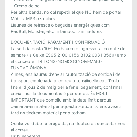
D
– Crema de sol
E
Per altra banda, no cal repetir el que NO hem de portar:
M
Mòbils, MP3 o similars.
A
Llaunes de refrescs o begudes energètiques com
I
RedBull, Monster, etc. ni tampoc llaminadures.
G
DOCUMENTACIÓ, PAGAMENT I CONFIRMACIÓ
La sortida costa 10€. Ho haureu d’ingressar al compte de
sempre (la Caixa ES95 2100 0156 3102 0031 3560) amb
el concepte: TRITONS-NOMCOGNOM-MAIG-
FUNDACIÓMONA.
A més, ens haureu d’enviar l’autorització de sortida i de
transport emplenada al correu tritons@cellv.cat. Teniu
fins al dijous 2 de maig per a fer el pagament, confirmar i
enviar-nos la documentació per correu. És MOLT
IMPORTANT que compliu amb la data límit perquè
demanarem material per aquesta sortida i si ens aviseu
tard no tindrem material per a tothom.
Qualsevol dubte o pregunta, no dubteu en contactar-nos
al correu.
Us hi esperem!