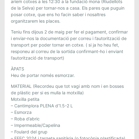
I
aríem cotxes a les 12:30 a la fundació mona (Riudellots
D
de la Selva) per tornar-nos a casa. Els pares que puguin
A
posar cotxe, que ens ho facin saber i nosaltres
A
organitzarem les places.
L
Teniu fins dijous 2 de maig per fer el pagament, confirmar
A
i enviar-nos la documentació per correu i l’autorització de
F
transport per poder tornar en cotxe. ( si ja ho heu fet,
U
responeu al correu de la sortida confirmant-ho i enviant
N
l’autorització de transport)
D
ÀPATS
A
Heu de portar només esmorzar.
C
I
MATERIAL (Recordeu que tot vagi amb nom i en bosses
Ó
de plàstic per si es mulla la motxilla)
M
Motxilla petita
– Cantimplora PLENA d’1.5-2 L
O
– Esmorza
N
– Roba d’abric
A
– Impermeable/Capelina
,
– Foulard del grup
4
– FEEC 2024 i targeta sanitària (o fotocòpia plastificada)