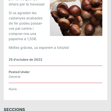
T
diners per la travessa!
A
Si us agraden les
N
castanyes acabades
Y
de fer podeu passar-
E
vos pel centre i
S
comprar-nos una
!
paperina a 1,50€.
Moltes gràcies, us esperem a tots/es!
25 d'octubre de 2023
Posted Under
General
Núria
SECCIONS