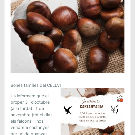
V
Bones famílies del CELLV!
E
Us informem que el
N
proper 31 d’octubre
E
(a la tarda) i 1 de
M
novembre (tot el dia)
C
els falcons i linxs
A
vendrem castanyes
S
per tal de guanyar