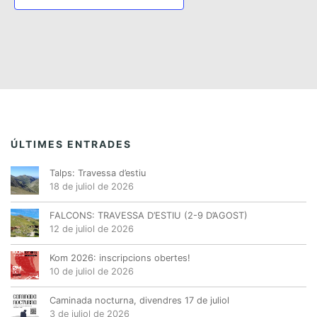
,
,
,
,
,
,
,
i
e
t
t
t
t
t
t
t
e
e
e
e
e
e
e
o
s
s
s
s
s
s
s
n
n
n
n
n
n
n
n
n
,
,
,
,
,
,
,
t
t
t
t
t
t
t
i
s
s
s
s
s
s
s
s
m
E
,
,
,
,
,
,
,
s
e
d
n
e
t
ÚLTIMES ENTRADES
v
s
e
Talps: Travessa d’estiu
n
18 de juliol de 2026
i
FALCONS: TRAVESSA D’ESTIU (2-9 D’AGOST)
m
12 de juliol de 2026
e
n
Kom 2026: inscripcions obertes!
10 de juliol de 2026
t
Caminada nocturna, divendres 17 de juliol
3 de juliol de 2026