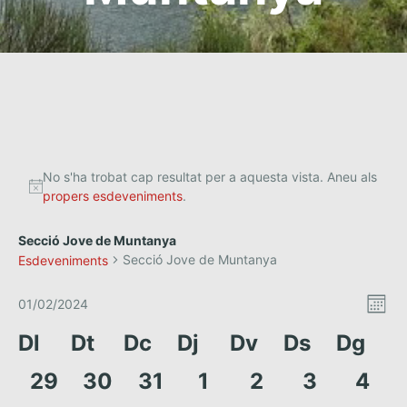
No s'ha trobat cap resultat per a aquesta vista. Aneu als
propers esdeveniments
.
Secció Jove de Muntanya
Secció Jove de Muntanya
Esdeveniments
V
N
01/02/2024
M
a
S
i
e
C
Dl
Dt
Dc
Dj
Dv
Ds
Dg
e
s
v
s
l
a
e
0
0
0
0
0
0
0
29
30
31
1
2
3
4
e
t
g
c
l
e
e
e
e
e
e
e