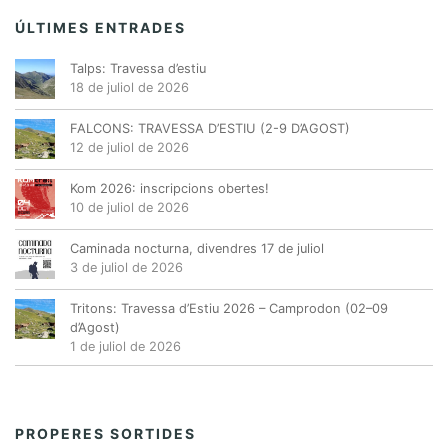
s
s
s
s
s
s
s
m
E
,
,
,
,
,
,
,
ÚLTIMES ENTRADES
s
e
d
Talps: Travessa d’estiu
n
18 de juliol de 2026
e
t
v
FALCONS: TRAVESSA D’ESTIU (2-9 D’AGOST)
s
e
12 de juliol de 2026
n
Kom 2026: inscripcions obertes!
i
10 de juliol de 2026
m
e
Caminada nocturna, divendres 17 de juliol
3 de juliol de 2026
n
t
Tritons: Travessa d’Estiu 2026 – Camprodon (02–09
d’Agost)
1 de juliol de 2026
PROPERES SORTIDES