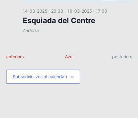
14-03-2025--20:30
-
16-03-2025--17:00
Esquiada del Centre
Andorra
E
E
anteriors
Avui
posteriors
s
s
d
d
e
e
Subscriviu-vos al calendari
v
v
e
n
e
i
n
m
i
e
m
n
t
e
s
n
t
s