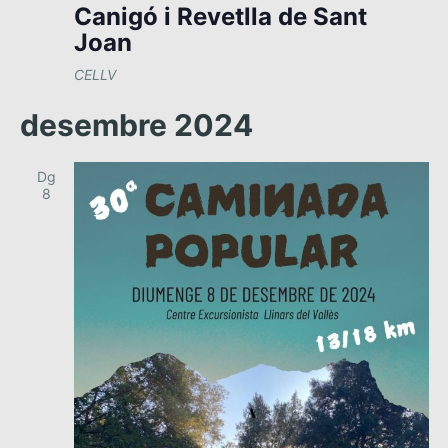
Canigó i Revetlla de Sant
E
Joan
s
d
CELLV
e
desembre 2024
v
e
n
Dg
8
i
m
e
n
t