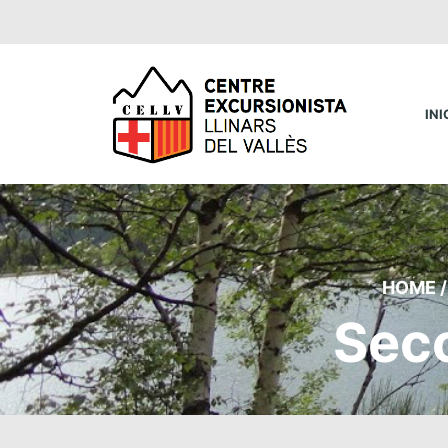
INI
HOME
/
Sec