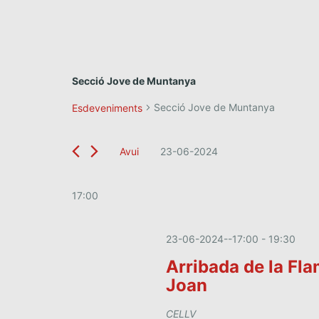
Secció Jove de Muntanya
Secció Jove de Muntanya
Esdeveniments
Avui
23-06-2024
S
e
l
17:00
e
c
c
23-06-2024--17:00
-
19:30
i
Arribada de la Fla
o
Joan
n
a
u
CELLV