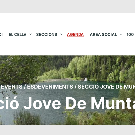
CI
EL CELLV
SECCIONS
AGENDA
AREA SOCIAL
100
EVENTS
/
ESDEVENIMENTS
/
SECCIÓ JOVE DE MU
ció Jove De Munt