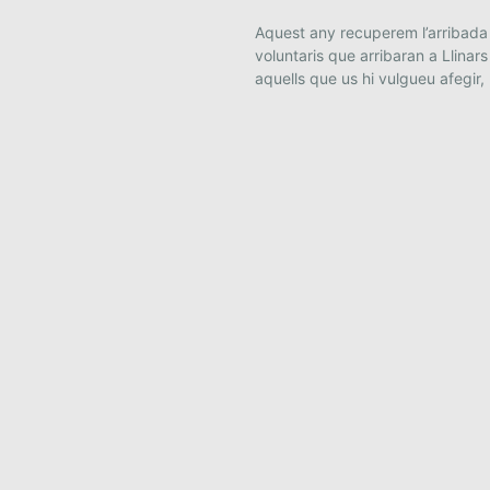
n
Aquest any recuperem l’arribada
a
voluntaris que arribaran a Llinars
d
aquells que us hi vulgueu afegir,
a
t
a
.