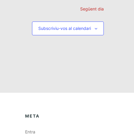
s
Següent dia
d
e
v
Subscriviu-vos al calendari
e
n
i
m
e
n
t
META
Entra