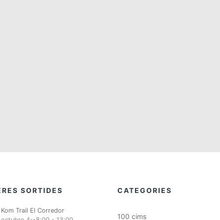
RES SORTIDES
CATEGORIES
Kom Trail El Corredor
100 cims
octubre 4--8:00
-
13:00