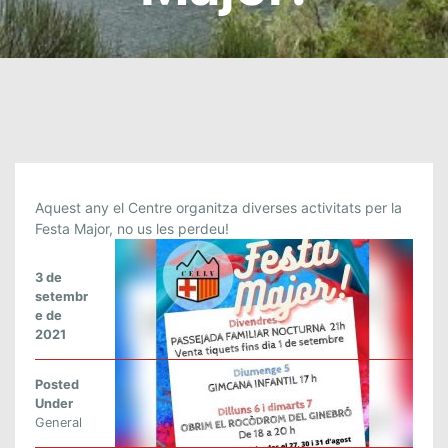
B
Aquest any el Centre organitza diverses activitats per la
O
Festa Major, no us les perdeu!
N
A
3 de
F
setembr
e de
E
2021
S
T
Posted
A
Under
M
General
A