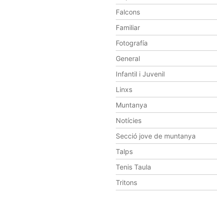
Falcons
Familiar
Fotografía
General
Infantil i Juvenil
Linxs
Muntanya
Notícies
Secció jove de muntanya
Talps
Tenis Taula
Tritons