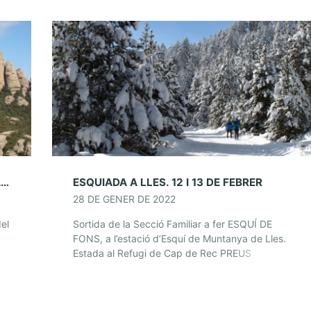
13 DE MARÇ. SORTIDA SECCIÓ FAMILIAR A MONTSERRAT
ESQUIADA A LLES. 12 I 13 DE FEBRER
28 DE GENER DE 2022
el
Sortida de la Secció Familiar a fer ESQUÍ DE
FONS, a l’estació d’Esquí de Muntanya de Lles.
on
Estada al Refugi de Cap de Rec PREUS
ALLOTJAMENT: Mitja pensió: Adults 23,5€ […]