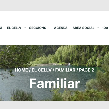
CI
EL CELLV
SECCIONS
AGENDA
AREA SOCIAL
100
HOME
/
EL CELLV
/
FAMILIAR
/
PAGE 2
Familiar