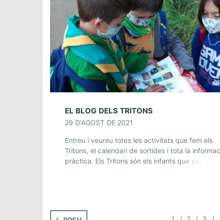
EL BLOG DELS TRITONS
29 D'AGOST DE 2021
Entreu i veureu totes les activitats que fem els
Tritons, el calendari de sortides i tota la informac
pràctica. Els Tritons són els infants que cursen
primer, segon o tercer […]
1
2
3
PREV