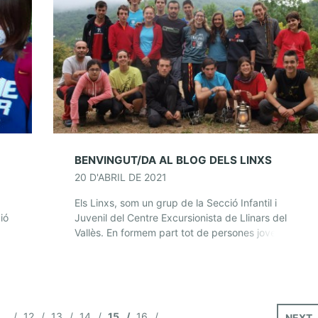
BENVINGUT/DA AL BLOG DELS LINXS
20 D'ABRIL DE 2021
Els Linxs, som un grup de la Secció Infantil i
ió
Juvenil del Centre Excursionista de Llinars del
Vallès. En formem part tot de persones joves
interessades en la muntanya, el […]
…
12
13
14
15
16
NEXT