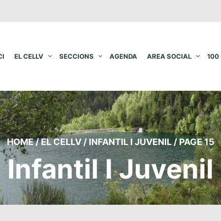
CI
EL CELLV
SECCIONS
AGENDA
AREA SOCIAL
100
HOME
/
EL CELLV
/
INFANTIL I JUVENIL
/
PAGE 15
Infantil I Juvenil