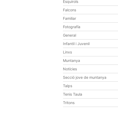
Esquirols
Falcons
Familiar
Fotografía
General
Infantil i Juvenil
Linxs
Muntanya
Notícies
Secció jove de muntanya
Talps
Tenis Taula
Tritons