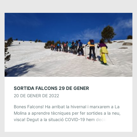
SORTIDA FALCONS 29 DE GENER
20 DE GENER DE 2022
Bones Falcons! Ha arribat la hivernal i marxarem a La
Molina a aprendre tècniques per fer sortides a la neu,
visca! Degut a la situació COVID-19 hem decidit que
no […]