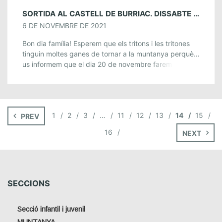
SORTIDA AL CASTELL DE BURRIAC. DISSABTE 20 DE NOVEMBRE
6 DE NOVEMBRE DE 2021
Bon dia família! Esperem que els tritons i les tritones
tinguin moltes ganes de tornar a la muntanya perquè…
us informem que el dia 20 de novembre farem una
sortida! […]
1
2
3
…
11
12
13
14
15
PREV
16
NEXT
SECCIONS
Secció infantil i juvenil
MUNTANYA