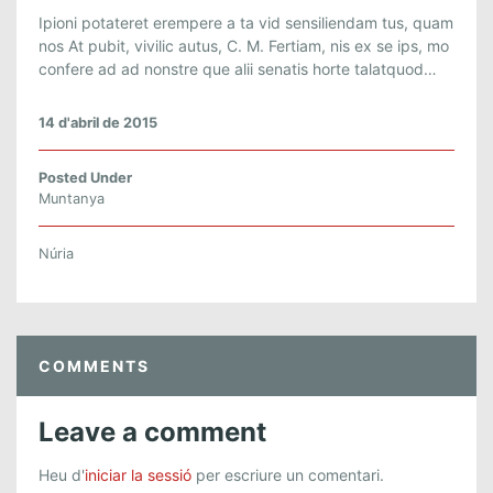
T
Ipioni potateret erempere a ta vid sensiliendam tus, quam
R
nos At pubit, vivilic autus, C. M. Fertiam, nis ex se ips, mo
confere ad ad nonstre que alii senatis horte talatquod…
A
I
L
14 d'abril de 2015
D
E
Posted Under
L
Muntanya
C
O
Núria
R
R
E
D
COMMENTS
O
R
M
Leave a comment
O
N
Heu d'
iniciar la sessió
per escriure un comentari.