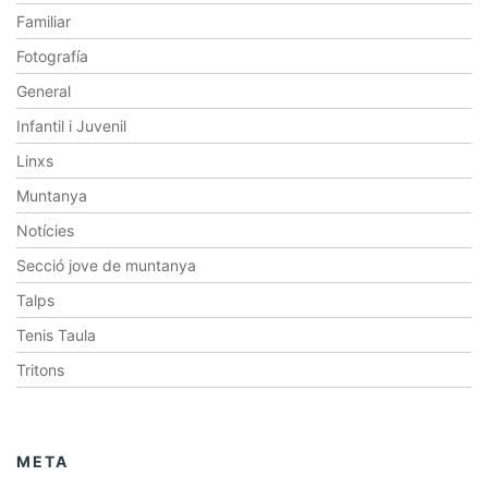
Familiar
Fotografía
General
Infantil i Juvenil
Linxs
Muntanya
Notícies
Secció jove de muntanya
Talps
Tenis Taula
Tritons
META