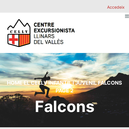
Accedeix
HOME
EL CELLV
INFANTIL I JUVENIL
FALCONS
PAGE 2
Falcons