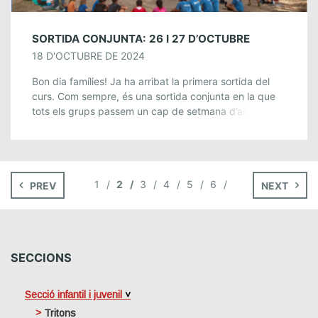
SORTIDA CONJUNTA: 26 I 27 D’OCTUBRE
18 D'OCTUBRE DE 2024
Bon dia famílies! Ja ha arribat la primera sortida del
curs. Com sempre, és una sortida conjunta en la que
tots els grups passem un cap de setmana d’allò més
[…]
1
2
3
4
5
6
PREV
NEXT
SECCIONS
Secció infantil i juvenil
Tritons