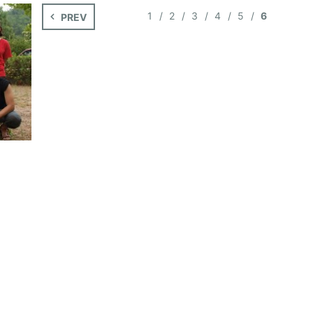
1
2
3
4
5
6
PREV