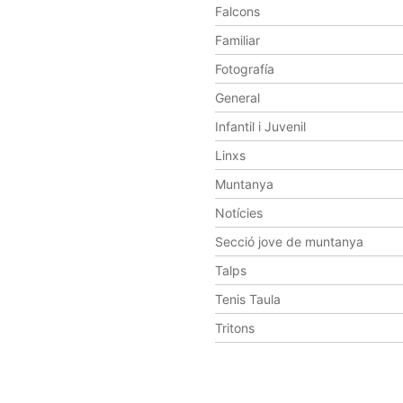
Falcons
Familiar
Fotografía
General
Infantil i Juvenil
Linxs
Muntanya
Notícies
Secció jove de muntanya
Talps
Tenis Taula
Tritons