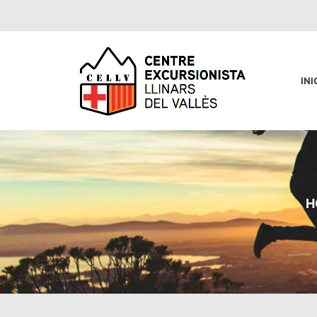
INI
H