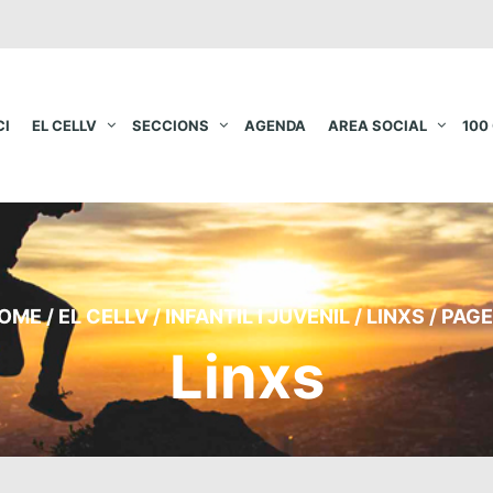
CI
EL CELLV
SECCIONS
AGENDA
AREA SOCIAL
100
OME
/
EL CELLV
/
INFANTIL I JUVENIL
/
LINXS
/
PAGE
Linxs