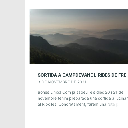
SORTIDA A CAMPDEVÀNOL-RIBES DE FR
3 DE NOVEMBRE DE 2021
Bones Linxs! Com ja sabeu els dies 20 i 21 de
novembre tenim preparada una sortida al·lucina
al Ripollès. Concretament, farem una ruta per la
Serra del Montgrony, on a […]