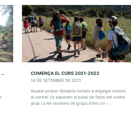
SORTIDA CONJUNTA A FONTMARTINA (16 I 17 D’OCTUBRE)
COMENÇA EL CURS 2021-2022
14 DE SETEMBRE DE 2021
Aquest proper dissabte tornem a engegar motors
e
al centre! Us esperem al passi de fotos del vostre
grup i a les reunions de grups d’inici de curs de la
secció […]