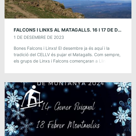
FALCONS I LINXS AL MATAGALLS. 16 I 17 DE DESEMBRE
1 DE DESEMBRE DE 2023
Bones Falcons i Linxs! El desembre ja és aquí i la
tradició del CELLV és pujar el Matagalls. Com sempre,
els grups de Linxs i Falcons començaran a Llinars del
[…]