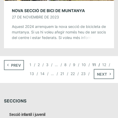
NOVA SECCIÓ DE BICI DE MUNTANYA
27 DE NOVEMBRE DE 2023
Aquest 2024 arrenquem la nova secció de bicicleta de
muntanya. Si us hi voleu afegir només heu de ser socis
del centre i estar federats. Si voleu més informació
passeu […]
1
2
3
…
8
9
10
11
12
PREV
13
14
…
21
22
23
NEXT
SECCIONS
Secció infantil i juvenil