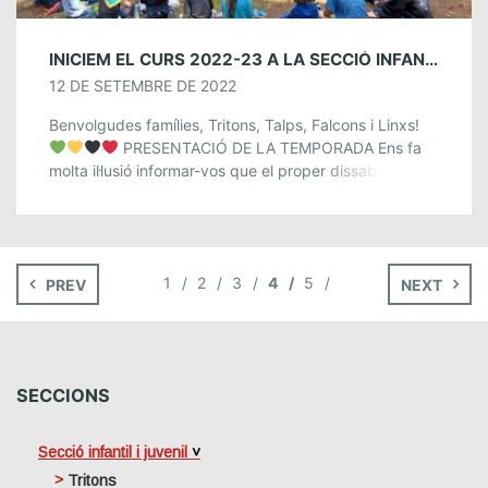
INICIEM EL CURS 2022-23 A LA SECCIÓ INFANTIL I JUVENIL! 24 DE SETEMBRE.
12 DE SETEMBRE DE 2022
Benvolgudes famílies, Tritons, Talps, Falcons i Linxs!
PRESENTACIÓ DE LA TEMPORADA Ens fa
molta il·lusió informar-vos que el proper dissabte 24 de
setembre iniciem el curs 2022-2023 a la […]
1
2
3
4
5
PREV
NEXT
SECCIONS
Secció infantil i juvenil
Tritons