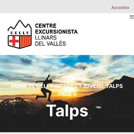
Accedeix
HOME
EL CELLV
INFANTIL I JUVENIL
TALPS
PAGE 4
Talps