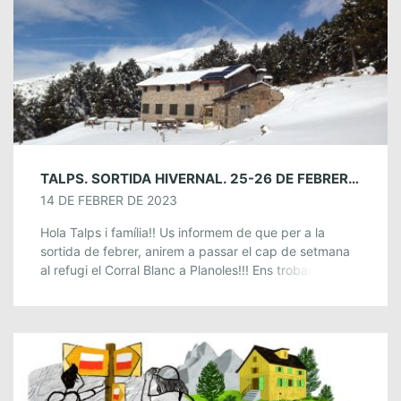
TALPS. SORTIDA HIVERNAL. 25-26 DE FEBRER A PLANOLES.
14 DE FEBRER DE 2023
Hola Talps i família!! Us informem de que per a la
sortida de febrer, anirem a passar el cap de setmana
al refugi el Corral Blanc a Planoles!!! Ens trobarem […]