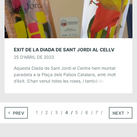
ÈXIT DE LA DIADA DE SANT JORDI AL CELLV
25 D'ABRIL DE 2023
Aquesta Diada de Sant Jordi el Centre hem muntat
paradeta a la Plaça dels Països Catalans, amb molt
d’èxit. S’han venut totes les roses, i també les dolces.
També hem […]
1
2
3
4
5
6
7
PREV
NEXT