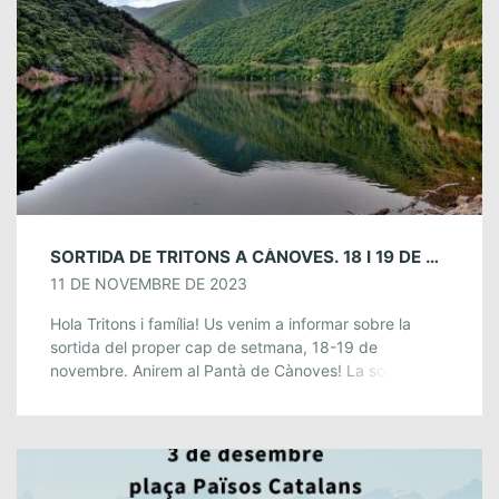
SORTIDA DE TRITONS A CÀNOVES. 18 I 19 DE NOVEMBRE
11 DE NOVEMBRE DE 2023
Hola Tritons i família! Us venim a informar sobre la
sortida del proper cap de setmana, 18-19 de
novembre. Anirem al Pantà de Cànoves! La sortida
consistirà en fer una […]